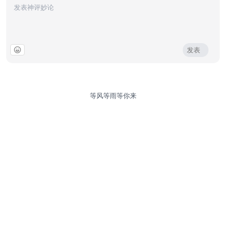
发表
等风等雨等你来
© 2026 歪牛摸鱼.
苏ICP备2023042432号