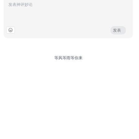
发表
等风等雨等你来
© 2026 歪牛摸鱼.
苏ICP备2023042432号