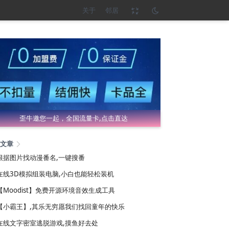
关于
邻居
歪牛邀您一起，全国流量卡,点击直达
文章
根据图片找动漫番名,一键搜番
在线3D模拟组装电脑,小白也能轻松装机
【Moodist】免费开源环境音效生成工具
【小霸王】,其乐无穷愿我们找回童年的快乐
在线文字密室逃脱游戏,摸鱼好去处