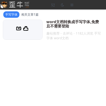
手写字体
相关文章1篇
word文档转换成手写字体,免费
且不需要登陆
2025-07-12
这是一个可以把word
趣站推荐
-
去评论
- 1182人浏览
手写
文档转换成手写字体的网站，它甚至
字体
word文档
还模拟出了写错字的效果，最重要的
是完全免费并且不需要登录。在网站
的首页...