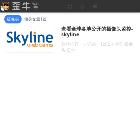
摄像头
相关文章1篇
查看全球各地公开的摄像头监控-
skyline
2025-07-12
可以看到全球各地公
趣站推荐
-
去评论
- 1292人浏览
摄像
开的摄像头。那我最常看的就是各种
头
监控
动物、城市风景和沙滩这几类，他们
的在线人数一般最多也就几百人。但
是我发现有...