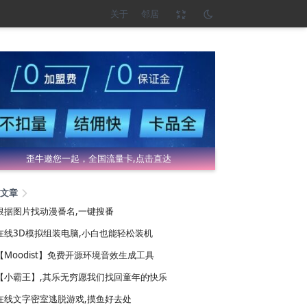
关于
邻居
歪牛邀您一起，全国流量卡,点击直达
文章
根据图片找动漫番名,一键搜番
在线3D模拟组装电脑,小白也能轻松装机
【Moodist】免费开源环境音效生成工具
【小霸王】,其乐无穷愿我们找回童年的快乐
在线文字密室逃脱游戏,摸鱼好去处