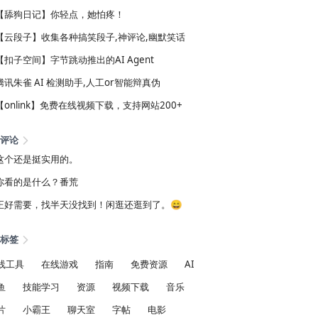
【舔狗日记】你轻点，她怕疼！
【云段子】收集各种搞笑段子,神评论,幽默笑话
【扣子空间】字节跳动推出的AI Agent
腾讯朱雀 AI 检测助手,人工or智能辩真伪
【onlink】免费在线视频下载，支持网站200+
评论
这个还是挺实用的。
你看的是什么？番荒
正好需要，找半天没找到！闲逛还逛到了。😄
标签
线工具
在线游戏
指南
免费资源
AI
鱼
技能学习
资源
视频下载
音乐
片
小霸王
聊天室
字帖
电影